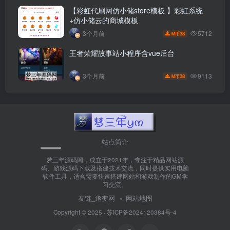
【彩虹代刷网仿小储store模板 】彩虹系统
+仿小储云的商城模板
5712
3个月前
38
M币
王者荣耀故事站小程序含vue后台
9113
3个月前
38
M币
站点简介
梦三年源码网，成立于2021年，专注于精品网站源
码、游戏源码下载及搭建技术交流，同时提供实用电脑
软件工具，适合需要快速搭建网站和游戏制作的GM学
习交流。
友链_遂变网
网站地图
Copyright © 2025 ·
苏ICP备2024120384号-4