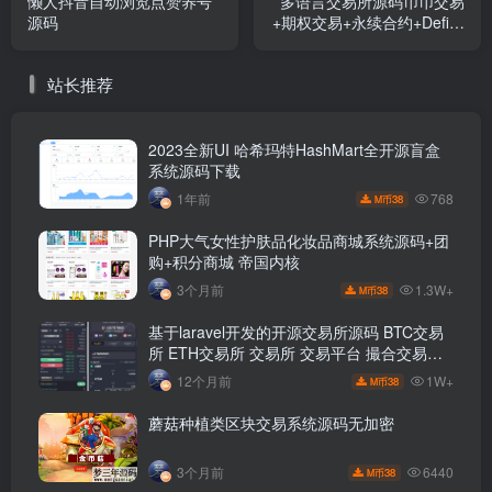
懒人抖音自动浏览点赞养号
多语言交易所源码币币交易
源码
+期权交易+永续合约+Defi借
贷+新币申购+矿机理财前端
uniapp纯源码+后端php
站长推荐
2023全新UI 哈希玛特HashMart全开源盲盒
系统源码下载
768
1年前
38
M币
PHP大气女性护肤品化妆品商城系统源码+团
购+积分商城 帝国内核
1.3W+
3个月前
38
M币
基于laravel开发的开源交易所源码 BTC交易
所 ETH交易所 交易所 交易平台 撮合交易引
擎
1W+
12个月前
38
M币
蘑菇种植类区块交易系统源码无加密
6440
3个月前
38
M币