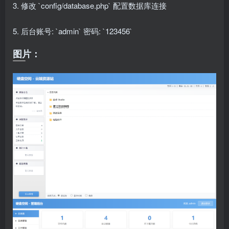
3. 修改 `config/database.php` 配置数据库连接
5. 后台账号: `admin` 密码: `123456`
图片：