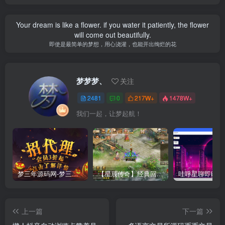
Your dream is like a flower. if you water it patiently, the flower
will come out beautifully.
即使是最简单的梦想，用心浇灌，也能开出绚烂的花
梦梦梦、
关注
2481
0
217W+
1478W+
我们一起，让梦起航！
梦三年源码网-梦三年ym会员代理详情
【星辰传奇】经典回合制手游+安卓端+GM工具+详细搭建教程
上一篇
下一篇