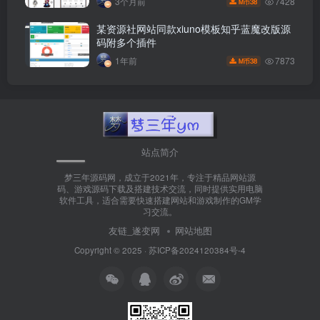
7428
3个月前
38
M币
某资源社网站同款xiuno模板知乎蓝魔改版源
码附多个插件
7873
1年前
38
M币
站点简介
梦三年源码网，成立于2021年，专注于精品网站源
码、游戏源码下载及搭建技术交流，同时提供实用电脑
软件工具，适合需要快速搭建网站和游戏制作的GM学
习交流。
友链_遂变网
网站地图
Copyright © 2025 ·
苏ICP备2024120384号-4