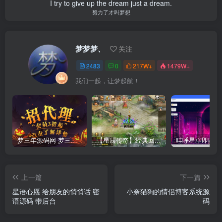
I try to give up the dream just a dream.
努力了才叫梦想
梦梦梦、
关注
2483
0
217W+
1479W+
我们一起，让梦起航！
梦三年源码网-梦三年ym会员代理详情
【星辰传奇】经典回合制手游+安卓端+GM工具+详细搭建教程
上一篇
下一篇
星语心愿 给朋友的悄悄话 密
小奈猫狗的情侣博客系统源
语源码 带后台
码