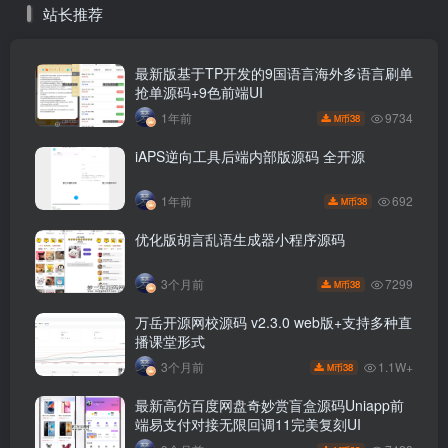
站长推荐
最新版基于TP开发的9国语言海外多语言刷单
抢单源码+9色前端UI
9734
1年前
38
M币
iAPS逆向工具后端内部版源码 全开源
692
1年前
38
M币
优化版胡言乱语生成器小程序源码
7299
3个月前
38
M币
万岳开源网校源码 v2.3.0 web版+支持多种直
播课堂形式
1.1W+
3个月前
38
M币
最新高仿百度网盘奇妙赏盲盒源码Uniapp前
端易支付对接无限回调11完美复刻UI