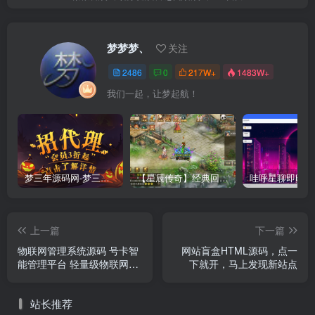
梦梦梦、
关注
2486
0
217W+
1483W+
我们一起，让梦起航！
梦三年源码网-梦三年ym会员代理详情
【星辰传奇】经典回合制手游+安卓端+GM工具+详细搭建教程
上一篇
下一篇
物联网管理系统源码 号卡智
网站盲盒HTML源码，点一
能管理平台 轻量级物联网综
下就开，马上发现新站点
合业务支撑平台
站长推荐