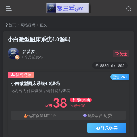
首页
网站源码
正文
小白微型图床系统4.0源码
梦梦梦、
关注
3个月前发布
8885
1892
付费资源
已售 261
小白微型图床系统4.0源码
此内容为付费资源，请付费后查看
38
限时特惠
198
M币
M币
19
免费
钻石会员
M币
终身会员
登录购买