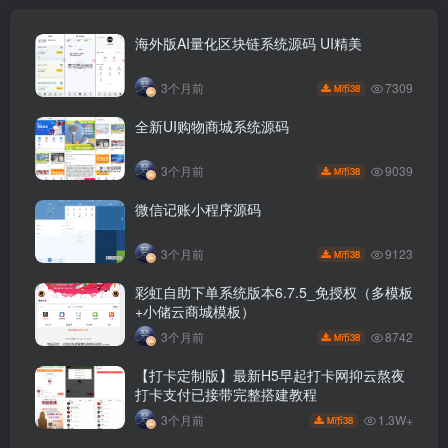
海外版AI量化区块链系统源码 UI精美
7309
3个月前
38
M币
全新UI购物商城系统源码
9039
3个月前
38
M币
微信记账小程序源码
9123
3个月前
38
M币
彩虹自助下单系统版本6.7.5_免授权（多模板
+小储云商城模板）
8742
3个月前
38
M币
【打卡定制版】最新H5早起打卡网抑云熬夜
打卡支付已接带完整搭建教程
1.3W+
3个月前
38
M币