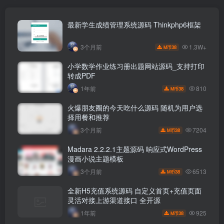
最新学生成绩管理系统源码 Thinkphp6框架
1.3W+
3个月前
38
M币
小学数学作业练习册出题网站源码_支持打印
转成PDF
810
1年前
38
M币
火爆朋友圈的今天吃什么源码 随机为用户选
择用餐和推荐
7204
3个月前
38
M币
Madara 2.2.2.1主题源码 响应式WordPress
漫画小说主题模板
6513
3个月前
38
M币
全新H5充值系统源码 自定义首页+充值页面
灵活对接上游渠道接口 全开源
925
1年前
38
M币