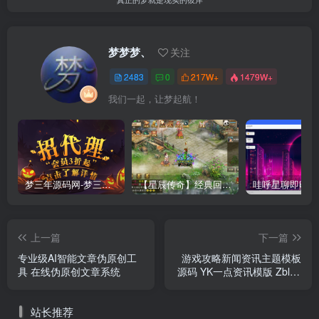
梦梦梦、
关注
2483
0
217W+
1479W+
我们一起，让梦起航！
梦三年源码网-梦三年ym会员代理详情
【星辰传奇】经典回合制手游+安卓端+GM工具+详细搭建教程
上一篇
下一篇
专业级AI智能文章伪原创工
游戏攻略新闻资讯主题模板
具 在线伪原创文章系统
源码 YK一点资讯模版 Zblog
主题模版
站长推荐