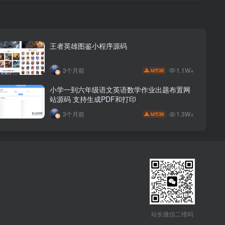
王者英雄图鉴小程序源码
1.1W+
3个月前
38
M币
小学一到六年级语文英语数学作业出题布置网
站源码 支持生成PDF和打印
1.3W+
3个月前
38
M币
站长微信二维码