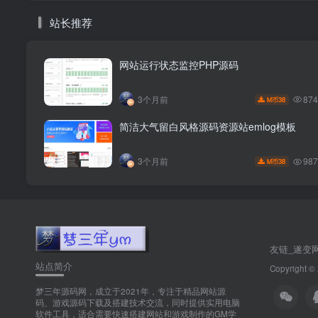
站长推荐
网站运行状态监控PHP源码
87
3个月前
38
M币
简洁大气留白风格源码资源站emlog模板
98
3个月前
38
M币
友链_遂变
站点简介
Copyright ©
梦三年源码网，成立于2021年，专注于精品网站源
码、游戏源码下载及搭建技术交流，同时提供实用电脑
软件工具，适合需要快速搭建网站和游戏制作的GM学