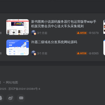
新书图阁小说源码服务器打包运营版带wap手
机版完整会员中心送火车头采集规则
48
5079
3个月前
38
M币
许愿二级域名分发系统网站源码
78
8365
3个月前
38
M币
网
网站地图
 2025 ·
苏ICP备2024120384号-4