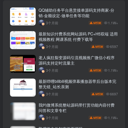
QQ辅助任务平台悬赏接单源码支持商家-分
销-金额设定-做单任务等功能
1.1W+
3个月前
38
M币
最新知识付费系统网站源码 PC+H5双端 适用
视频教程 网课系统 付费下载等
6597
3个月前
38
M币
老人疯狂裂变源码引流视频推广微信小程序
源码支持定时流量主
1.1W+
3个月前
38
M币
最新哔哩bilibili视频弹幕播放器带后台版本完
整无错_站长亲测
6697
3个月前
38
M币
我约微博系统整站源码带打赏功能内容付费
问答和文章专栏
1.1W+
3个月前
38
M币