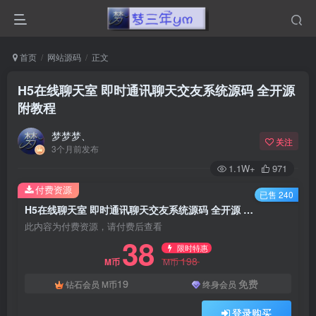
首页
网站源码
正文
H5在线聊天室 即时通讯聊天交友系统源码 全开源
附教程
梦梦梦、
关注
3个月前发布
1.1W+
971
付费资源
已售 240
H5在线聊天室 即时通讯聊天交友系统源码 全开源 附教程
此内容为付费资源，请付费后查看
38
限时特惠
198
M币
M币
19
免费
钻石会员
M币
终身会员
登录购买