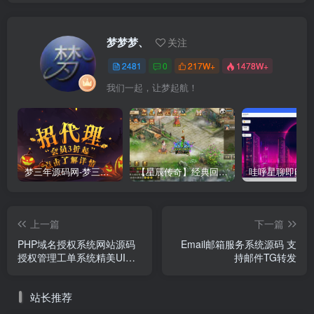
梦梦梦、
关注
2481
0
217W+
1478W+
我们一起，让梦起航！
梦三年源码网-梦三年ym会员代理详情
【星辰传奇】经典回合制手游+安卓端+GM工具+详细搭建教程
上一篇
下一篇
PHP域名授权系统网站源码
Email邮箱服务系统源码 支
授权管理工单系统精美UI附
持邮件TG转发
教程
站长推荐