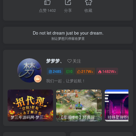
点赞
1402
分享
收藏
Do not let dream just be your dream.
别让梦想只停留在梦里
梦梦梦、
关注
2485
0
217W+
1482W+
我们一起，让梦起航！
梦三年源码网-梦三年ym会员代理详情
【星辰传奇】经典回合制手游+安卓端+GM工具+详细搭建教程