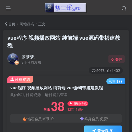
首页
网站源码
正文
vue程序 视频播放网站 纯前端 vue源码带搭建教
程
梦梦梦、
关注
3个月前发布
5073
1402
付费资源
已售 188
vue程序 视频播放网站 纯前端 vue源码带搭建教程
此内容为付费资源，请付费后查看
38
限时特惠
198
M币
M币
19
免费
钻石会员
M币
终身会员
登录购买