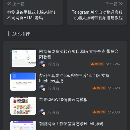
上一篇
下一篇
检测设备手机或电脑来跳转
Telegram AI全自动翻译客服
不同网页HTML源码
机器人源码带视频搭建教程
站长推荐
网盘短剧资源转存项目源码 支持夸克 带后台
附教程
1.2W+
3个月前
38
M币
梦幻全套防红cos系统带后台5.1版 支持
httphttps生成
5820
3个月前
38
M币
苹果CMSV10仿腾云网模板
9080
3个月前
38
M币
智能网页工作便签备忘录HTML源码