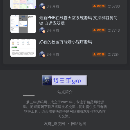
5783
3个月前
38
M币
最新PHP在线聊天室系统源码 支持群聊房间
锁 自适应双端
7743
3个月前
38
M币
好看的校园万能墙小程序源码
7284
3个月前
38
M币
站点简介
梦三年源码网，成立于2021年，专注于精品网站源
码、游戏源码下载及搭建技术交流，同时提供实用电脑
软件工具，适合需要快速搭建网站和游戏制作的GM学
习交流。
友链_遂变网
网站地图