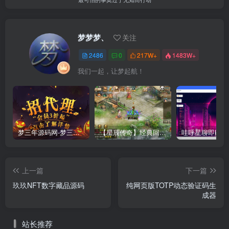
梦梦梦、
关注
2486
0
217W+
1483W+
我们一起，让梦起航！
梦三年源码网-梦三年ym会员代理详情
【星辰传奇】经典回合制手游+安卓端+GM工具+详细搭建教程
上一篇
下一篇
玖玖NFT数字藏品源码
纯网页版TOTP动态验证码生
成器
站长推荐