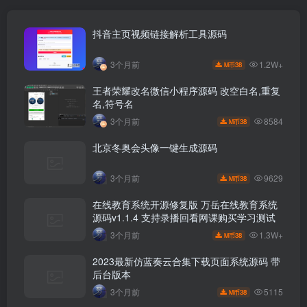
抖音主页视频链接解析工具源码
1.2W+
3个月前
38
M币
王者荣耀改名微信小程序源码 改空白名,重复
名,符号名
8584
3个月前
38
M币
北京冬奥会头像一键生成源码
9629
3个月前
38
M币
在线教育系统开源修复版 万岳在线教育系统
源码v1.1.4 支持录播回看网课购买学习测试
1.3W+
3个月前
38
M币
2023最新仿蓝奏云合集下载页面系统源码 带
后台版本
5115
3个月前
38
M币