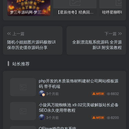
梦三年源码网-梦三年ym会员代理详情
【星辰传奇】经典回合制手游+安卓端+GM工具+详细搭建教程
上一篇
下一篇
随机小姐姐图片源码极致UI
全新漂流瓶系统源码 全开源
保存历史缓存源码分享
新UI 附安装教程
站长推荐
php开发的木质装饰材料建材公司网站模板源
码 带手机端
8832
3个月前
38
M币
小旋风万能蜘蛛池 x9.02完美破解版站长必备
SEO永久使用带教程
8200
3个月前
38
M币
OElove婚恋交友系统