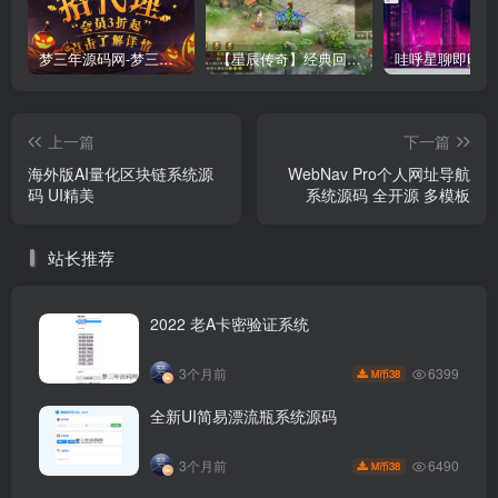
梦三年源码网-梦三年ym会员代理详情
【星辰传奇】经典回合制手游+安卓端+GM工具+详细搭建教程
上一篇
下一篇
海外版AI量化区块链系统源
WebNav Pro个人网址导航
码 UI精美
系统源码 全开源 多模板
站长推荐
2022 老A卡密验证系统
6399
3个月前
38
M币
全新UI简易漂流瓶系统源码
6490
3个月前
38
M币