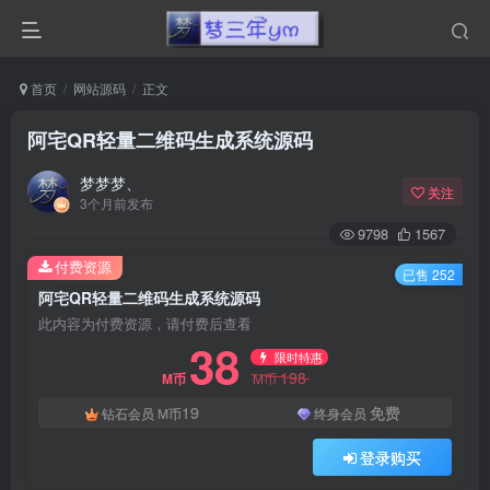
首页
网站源码
正文
阿宅QR轻量二维码生成系统源码
梦梦梦、
关注
3个月前发布
9798
1567
付费资源
已售 252
阿宅QR轻量二维码生成系统源码
此内容为付费资源，请付费后查看
38
限时特惠
198
M币
M币
19
免费
钻石会员
M币
终身会员
登录购买