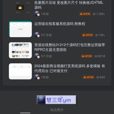
批量图片压缩 更改图片尺寸 转换格式HTML
源码
1.3W+
1年前
38
M币
运营级在线客服系统源码 附教程
1W+
3个月前
38
M币
资源在线整站31212个源码打包完整运营版带
RiPRO主题无需授权
8218
3个月前
38
M币
2024最新商业视频打赏系统源码 多套模板 有
代理后台 已对接支付
845
1年前
38
M币
站点简介