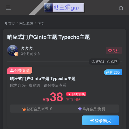
首页
网站源码
正文
响应式门户Ginto主题 Typecho主题
梦梦梦、
关注
3个月前发布
5704
937
付费资源
已售 265
响应式门户Ginto主题 Typecho主题
此内容为付费资源，请付费后查看
38
限时特惠
198
M币
M币
19
免费
钻石会员
M币
终身会员
登录购买