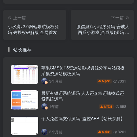
上一篇
下一篇
小水滴v2.0网站导航模板源
微信游戏小程序源码-合成大
码 去授权破解版 全网首发
西瓜小游戏(合成版)源码 附
带流量主功能
站长推荐
苹果CMS仿T5资源站影视资源分享网站模板
采集资源站模板源码
7331
3个月前
38
M币
最新有钱还系统源码 人人还众筹还钱模式还
贷系统源码
698
1年前
38
M币
个人免签码支付源码+监控APP【站长亲测】
8201
3个月前
38
M币