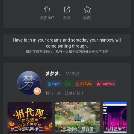
点赞
937
分享
收藏
Have faith in your dreams and someday your rainbow will
come smiling through.
请对梦想充满信心，总有一天属于你的彩虹会在天空微笑
梦梦梦、
关注
2485
0
217W+
1482W+
我们一起，让梦起航！
梦三年源码网-梦三年ym会员代理详情
【星辰传奇】经典回合制手游+安卓端+GM工具+详细搭建教程