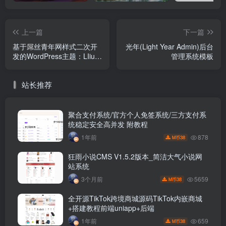
上一篇
下一篇
基于屌丝青年网样式二次开
光年(Light Year Admin)后台
发的WordPress主题：LIiu-
管理系统模板
One主题
站长推荐
聚合支付系统/官方个人免签系统/三方支付系
统稳定安全高并发 附教程
878
1年前
38
M币
狂雨小说CMS V1.5.2版本_简洁大气小说网
站系统
5659
3个月前
38
M币
全开源TikTok跨境商城源码TikTok内嵌商城
+搭建教程前端uniapp+后端
659
1年前
38
M币