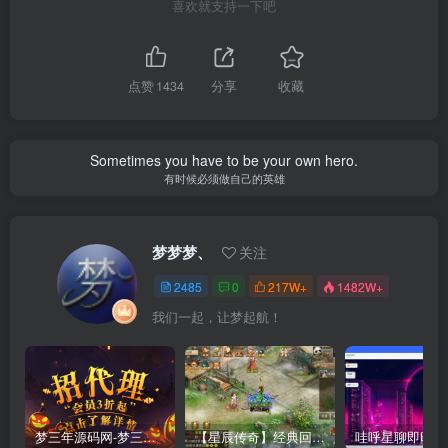
喜欢就支持一下吧
点赞
1434
分享
收藏
Sometimes you have to be your own hero.
有时候必须做自己的英雄
梦梦梦、
关注
2485
0
217W+
1482W+
我们一起，让梦起航！
梦三年源码网-梦三年ym会员代理详情
【星辰传奇】经典回合制手游+安卓端+GM工具+详细搭建教程