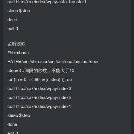
curl http://xxx/index/wpay/auto_transfer1
sleep $step
done
exit 0
监听收款
#!/bin/bash
PATH=/bin:/sbin:/usr/bin:/usr/local/bin:/usr/sbin
step=3 #间隔的秒数，不能大于10
for (( i = 0; i < 60; i=(i+step) )); do
curl http://xxx/index/wpay/index3
curl http://xxx/index/wpay/index2
curl http://xxx/index/wpay/index1
sleep $step
done
exit 0