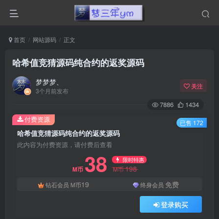
首页
网站源码
正文
哈希值竞猜源码纯合约的返奖源码
梦梦梦、
关注
3个月前发布
7886
1434
付费资源
已售 172
哈希值竞猜源码纯合约的返奖源码
此内容为付费资源，请付费后查看
38
限时特惠
198
M币
M币
19
免费
钻石会员
M币
终身会员
登录购买