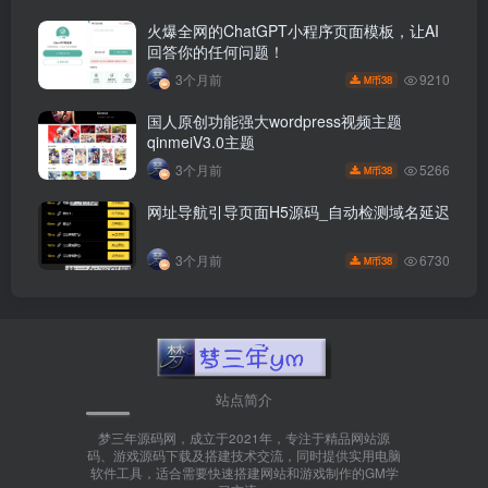
火爆全网的ChatGPT小程序页面模板，让AI
回答你的任何问题！
9210
3个月前
38
M币
国人原创功能强大wordpress视频主题
qinmeiV3.0主题
5266
3个月前
38
M币
网址导航引导页面H5源码_自动检测域名延迟
6730
3个月前
38
M币
站点简介
梦三年源码网，成立于2021年，专注于精品网站源
码、游戏源码下载及搭建技术交流，同时提供实用电脑
软件工具，适合需要快速搭建网站和游戏制作的GM学