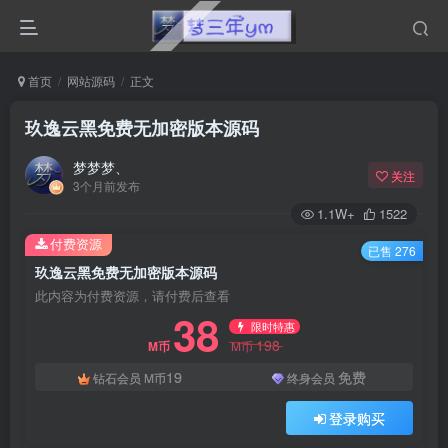
首页
网站源码
正文
玖逸云黑免费无加密版本源码
梦梦梦、
关注
3个月前发布
1.1W+
1522
付费资源
已售 276
玖逸云黑免费无加密版本源码
此内容为付费资源，请付费后查看
38
限时特惠
198
M币
M币
19
免费
钻石会员
M币
终身会员
登录购买