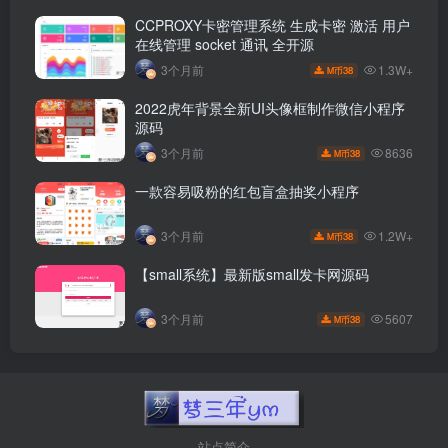
CCPROXY卡密管理系统 生成卡密 激活 用户
在线管理 socket 通讯 全开源
1.3W+
3个月前
38
M币
2022虎年背景全新UI头像框制作微信小程序
源码
8636
3个月前
38
M币
一款容易吸粉的红包盲盒抽奖小程序
1.2W+
3个月前
38
M币
【small系统】最新版small发卡网源码
5607
3个月前
38
M币
站点简介