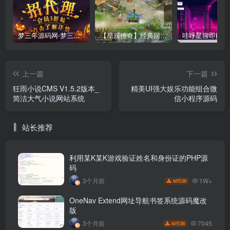
梦三年源码网-梦三年ym会员代理详情
【星辰传奇】经典回合制手游+安卓端+GM工具+详细搭建教程
上一篇
下一篇
狂雨小说CMS V1.5.2版本_
精美UI强大娱乐功能组合微
简洁大气小说网站系统
信小程序源码
站长推荐
利用某K某K游戏验证姓名和身份证的PHP源
码
1W+
3个月前
38
M币
OneNav Extend网址导航书签系统源码魔改
版
7045
3个月前
38
M币