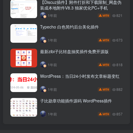
【Discuz插件】附件打折和下载限制_网盘伪
装成本地附件V8.3 独家优化PC+手机
821
1年前
9
M币
Typecho 白色简约后台美化插件
673
1年前
9
M币
最新zibi子比转盘抽奖插件免费开源版
818
1年前
9
M币
WordPress：当日24小时发布文章标题变红
882
1年前
9
M币
子比勋章功能插件源码 WordPress插件
857
1年前
9
M币