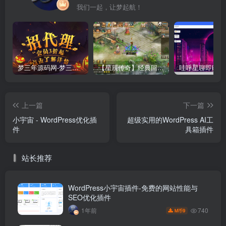
我们一起，让梦起航！
梦三年源码网-梦三年ym会员代理详情
【星辰传奇】经典回合制手游+安卓端+GM工具+详细搭建教程
上一篇
下一篇
小宇宙 - WordPress优化插
超级实用的WordPress AI工
件
具箱插件
站长推荐
WordPress小宇宙插件-免费的网站性能与
SEO优化插件
740
1年前
9
M币