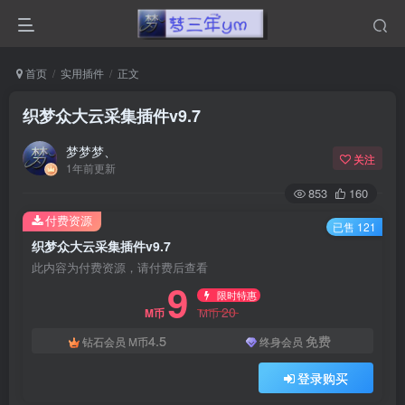
首页
实用插件
正文
织梦众大云采集插件v9.7
梦梦梦、
关注
1年前更新
853
160
付费资源
已售 121
织梦众大云采集插件v9.7
此内容为付费资源，请付费后查看
9
限时特惠
20
M币
M币
4.5
免费
钻石会员
M币
终身会员
登录购买