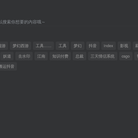
以搜索你想要的内容哦～
端游
梦幻西游
工具…...
工具
梦幻
抖音
index
影视
妖道
去水印
江南
知识付费
总裁
三天情侣系统
csgo
搬运抖音