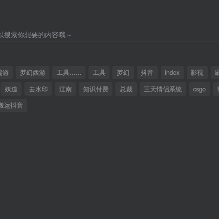
以搜索你想要的内容哦～
端游
梦幻西游
工具…...
工具
梦幻
抖音
index
影视
妖道
去水印
江南
知识付费
总裁
三天情侣系统
csgo
搬运抖音