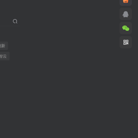
刷新
智云