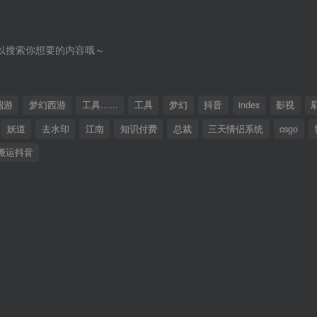
以搜索你想要的内容哦～
端游
梦幻西游
工具…...
工具
梦幻
抖音
index
影视
妖道
去水印
江南
知识付费
总裁
三天情侣系统
csgo
搬运抖音