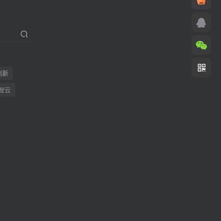
刷新
智云