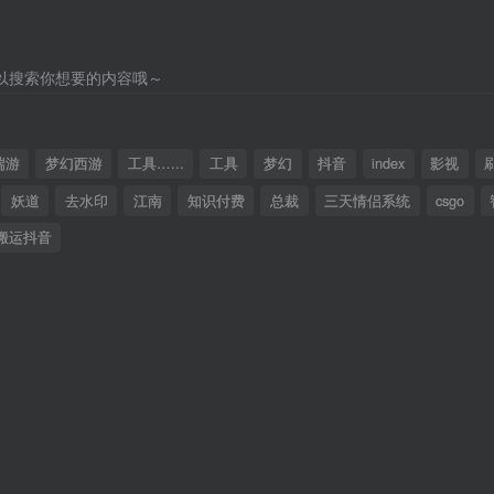
以搜索你想要的内容哦～
端游
梦幻西游
工具…...
工具
梦幻
抖音
index
影视
妖道
去水印
江南
知识付费
总裁
三天情侣系统
csgo
搬运抖音