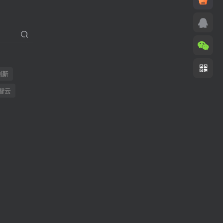
刷新
智云