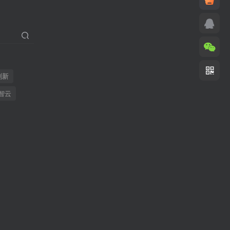
刷新
智云