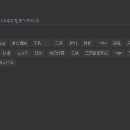
以搜索你想要的内容哦～
端游
梦幻西游
工具…...
工具
梦幻
抖音
index
影视
妖道
去水印
江南
知识付费
总裁
三天情侣系统
csgo
搬运抖音